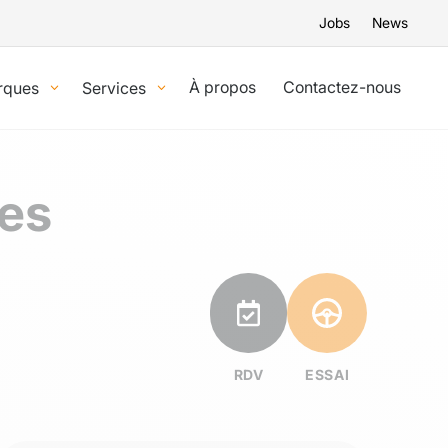
Jobs
News
À propos
Contactez-nous
rques
Services
ies
