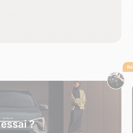
Ré
 essai ?