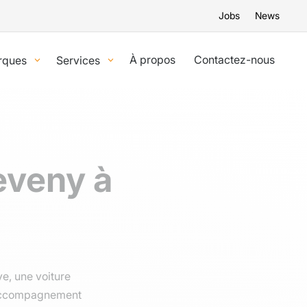
Jobs
News
À propos
Contactez-nous
rques
Services
eveny à
e, une voiture
n accompagnement