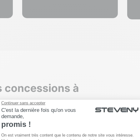
s concessions à
te, pensée pour
recherche du