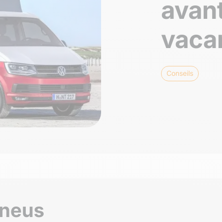
avant
vaca
Conseils
pneus