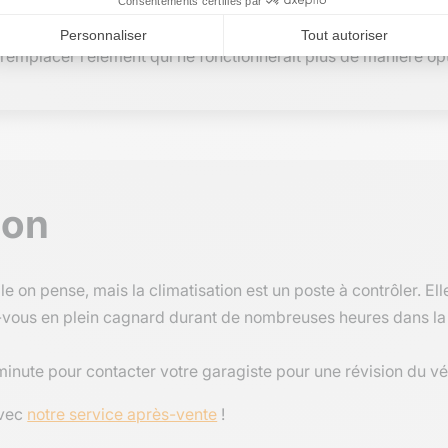
lisation est capitale sur la route. Qui plus est, lorsque vous r
 remplacer l’élément qui ne fonctionnerait plus de manière op
ion
e on pense, mais la climatisation est un poste à contrôler. Ell
ez-vous en plein cagnard durant de nombreuses heures dans la 
minute pour contacter votre garagiste pour une révision du v
avec
notre service après-vente
!