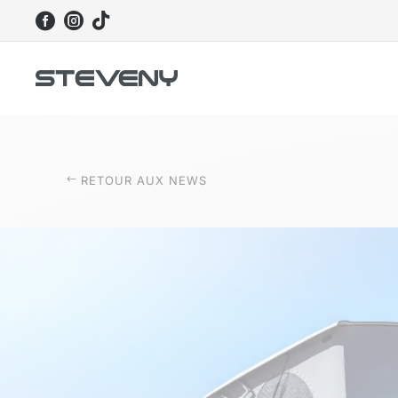



RETOUR AUX NEWS